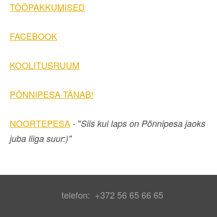
TÖÖPAKKUMISED
FACEBOOK
KOOLITUSRUUM
PÕNNIPESA TÄNAB!
NOORTEPESA
- "
Siis kui laps on Põnnipesa jaoks
juba liiga suur:)"
telefon: +372 56 65 66 65