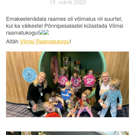
15. märts 2023
Emakeelenädala raames oli võimalus nii suurtel,
kui ka väikestel Põnnipesalastel külastada Viimsi
raamatukogu!
Aitäh
Viimsi Raamatukogu
!