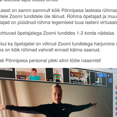
lgusest on samm-sammult kõik Põnnipesa lasteaia rühma
etele Zoomi tundidele üle läinud. Rühma õpetajad ja mu
tajad on püüdnud rühma tegemised tuua lasteni virtuaal
ohtuvad õpetajatega Zoomi tundides 1-2 korda nädalas.
l, kui ka õpetajatel on võtnud Zoomi tundidega harjumine
ks on kõik rühmad vahvalt ennast käima saanud.
tab Põnnipesa personal pikki silmi tööle naasmist!