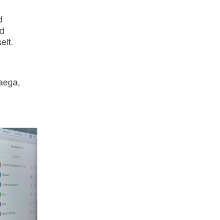
d
ud
selt.
 aega,