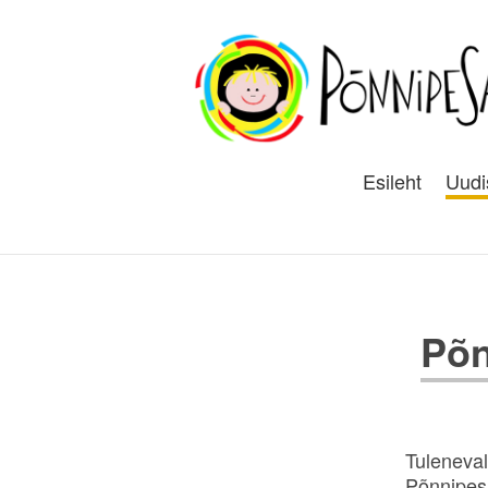
Esileht
Uudi
Põn
Tuleneval
Põnnipesa