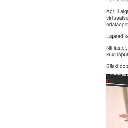
Aprilli a
virtuaals
erialaõpe
Lapsed k
Nii laste
kuid lõpu
Siiski oo