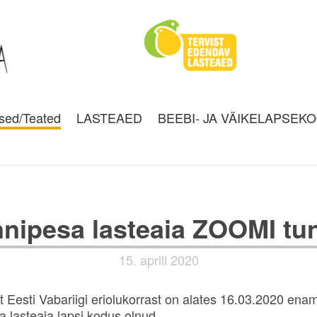
sed/Teated
LASTEAED
BEEBI- JA VÄIKELAPSEK
nipesa lasteaia ZOOMI tu
15. aprill 2020
t Eesti Vabariigi eriolukorrast on alates 16.03.2020 ena
 lasteaia lapsi kodus olnud.