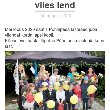
viies lend
24. august 2020
Mai lõpus 2020 saatis Põnnipesa lasteaed juba
viiendat korda lapsi kooli.
Käesoleval aastal lõpetas Põnnipesa lasteaia kuus
last.