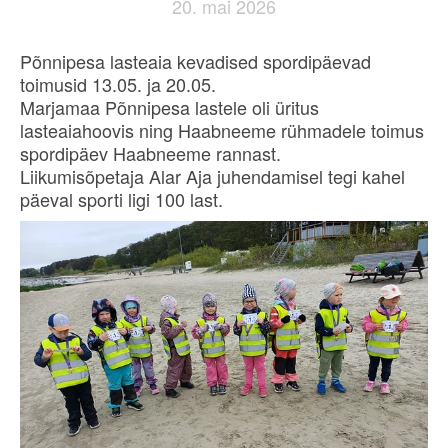
20. mai 2026
Põnnipesa lasteaia kevadised spordipäevad
toimusid 13.05. ja 20.05.
Marjamaa Põnnipesa lastele oli üritus
lasteaiahoovis ning Haabneeme rühmadele toimus
spordipäev Haabneeme rannast.
Liikumisõpetaja Alar Aja juhendamisel tegi kahel
päeval sporti ligi 100 last.