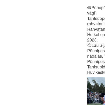
🟢Pühapäe
vägi”.
Tantsuõpe
rahvatan
Rahvatan
Hetkel on
2023.
😊Laulu-j
Põnnipesa
nädalas, 
Põnnipesa
Tantsupid
Huvikesku