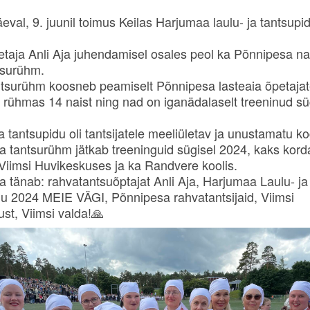
val, 9. juunil toimus Keilas Harjumaa laulu- ja tantsupi
taja Anli Aja juhendamisel osales peol ka Põnnipesa na
tsurühm.
tsurühm koosneb peamiselt Põnnipesa lasteaia õpetajat
 rühmas 14 naist ning nad on iganädalaselt treeninud sü
a tantsupidu oli tantsijatele meeliületav ja unustamatu 
 tantsurühm jätkab treeninguid sügisel 2024, kaks kord
Viimsi Huvikeskuses ja
ka Randvere koolis.
 tänab: rahvatantsuõptajat Anli Aja, Harjumaa Laulu- ja
u 2024 MEIE VÄGI, Põnnipesa rahvatantsijaid, Viimsi
st, Viimsi valda!🙏