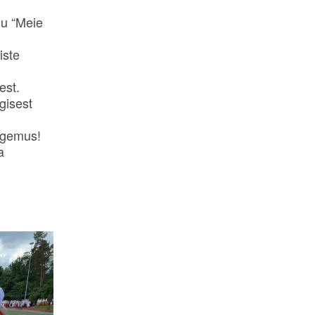
du “Meie
iste
est.
gisest
kogemus!
a