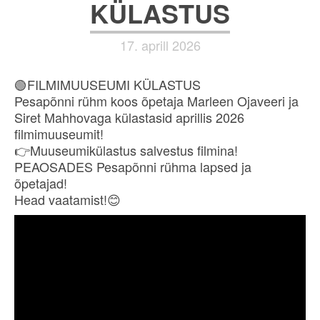
KÜLASTUS
17. aprill 2026
🟢FILMIMUUSEUMI KÜLASTUS
Pesapõnni rühm koos õpetaja Marleen Ojaveeri ja
Siret Mahhovaga külastasid aprillis 2026
filmimuuseumit!
👉Muuseumikülastus salvestus filmina!
PEAOSADES Pesapõnni rühma lapsed ja
õpetajad!
Head vaatamist!😊