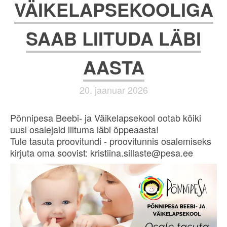
VÄIKELAPSEKOOLIGA
SAAB LIITUDA LÄBI
AASTA
20. jaanuar 2026
Põnnipesa Beebi- ja Väikelapsekool ootab kõiki
uusi osalejaid liituma läbi õppeaasta!
Tule tasuta proovitundi - proovitunnis osalemiseks
kirjuta oma soovist: kristiina.sillaste@pesa.ee