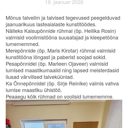
19. jaanuar 2026
Mõnus talveilm ja talvised tegevused peegelduvad
jaanuarikuus lasteaialaste kunstitöödes.
Näiteks Kaisupõnnide rühmal (õp. Heilika Rosin)
valmisid voolimistööna suusatajad ja kleepetööna
lumememmed.
Merepõnnide (õp. Maris Kirotar) rühmal valmisid
kunstitööna lõngast ja paberist soojad sokid.
Pesapõnnidel (õp. Marleen Ojaveer) valmisid
lumised maastikumaalid ning lapsed meisterdasid
ilusad värvilised talveküünlad.
Ka Õnnepõnnidel (õp. Sirje Reinike) valmis vahva
lumise maastiku ühistöö.
Peaaegu kõik rühmad on voolisid lumememme.