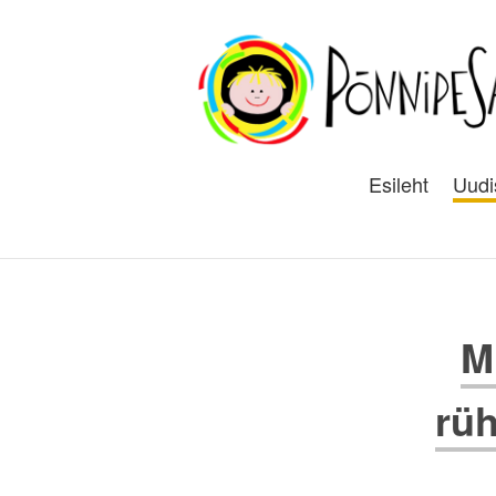
Esileht
Uudi
M
rüh