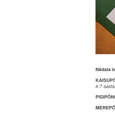
Nädala t
KAISUP
4-7 aast
PISIPÕN
MEREPÕ