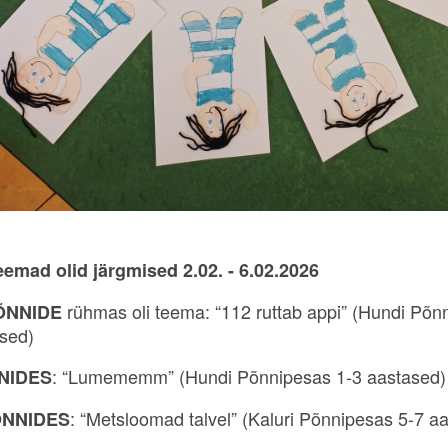
eemad olid järgmised 2.02. - 6.02.2026
rühmas oli teema: “112 ruttab appi” (Hundi Põn
ÕNNIDE
ased)
: “Lumememm” (Hundi Põnnipesas 1-3 aastased)
NIDES
: “Metsloomad talvel” (Kaluri Põnnipesas 5-7 a
NNIDES