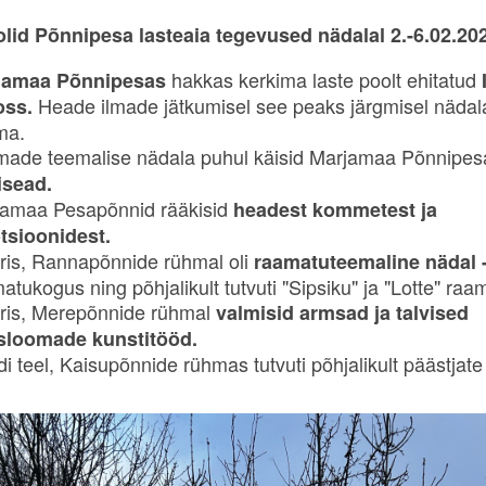
 olid Põnnipesa lasteaia tegevused nädalal 2.-6.02.20
hakkas kerkima laste poolt ehitatud
jamaa Põnnipesas
Heade ilmade jätkumisel see peaks järgmisel nädala
oss.
ma.
ade teemalise nädala puhul käisid Marjamaa Põnnipe
isead.
amaa Pesapõnnid rääkisid
headest kommetest ja
tsioonidest.
ris, Rannapõnnide rühmal oli
r
aamatuteemaline nädal 
atukogus ning põhjalikult tutvuti "Sipsiku" ja "Lotte" ra
ris, Merepõnnide rühmal
v
almisid armsad ja talvised
sloomade kunstitööd.
i teel, Kaisupõnnide rühmas tutvuti põhjalikult päästjat