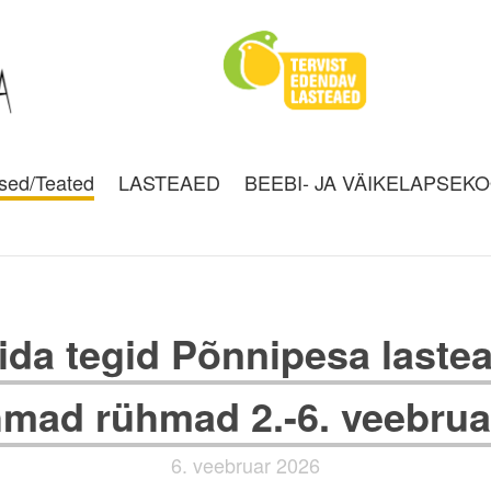
sed/Teated
LASTEAED
BEEBI- JA VÄIKELAPSEK
ida tegid Põnnipesa lastea
mad rühmad 2.-6. veebrua
6. veebruar 2026