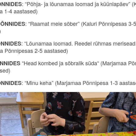
: “Põhja- ja lõunamaa loomad ja küünlapäev” (K
NNIDES
a 1-4 aastased)
: “Raamat meie sõber” (Kaluri Põnnipesas 3-
ÕNNIDES
)
: “Lõunamaa loomad. Reedel rũhmas merisead.
NNIDES
a Põnnipesas 2-5 aastased)
“Head kombed ja sõbralik süda“ (Marjamaa Põ
NNIDES
ased)
: “Minu keha” (Marjamaa Põnnipesa 1-3 aastas
ÕNNIDES