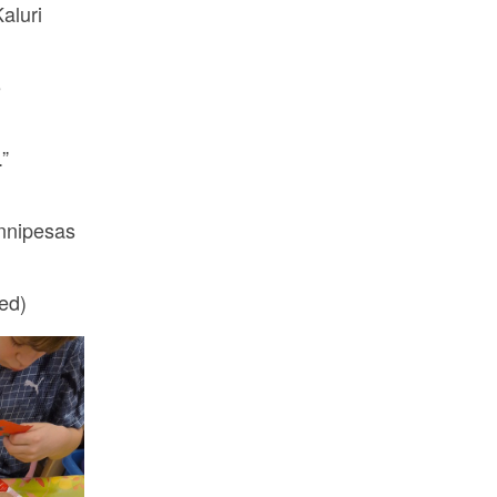
aluri
5
”
nnipesas
ed)