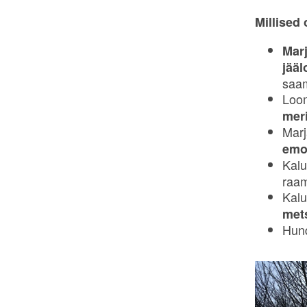
Millised
Mar
jääl
saa
Loom
mer
Marj
emo
Kalu
raam
Kalu
met
Hund