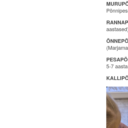
MURUPÕ
Põnnipes
RANNAP
aastased
ÕNNEPÕ
(Marjama
PESAPÕ
5-7 aast
KALLIP