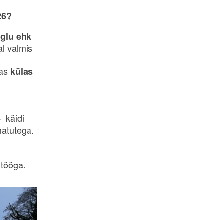
26?
Iglu ehk
l valmis
sas
külas
käidi
-
amatutega.
e tööga.