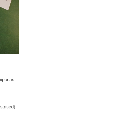
nipesas
astased)