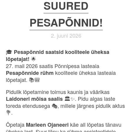
SUURED
PESAPÕNNID!
2. juuni 2026
🎓
Pesapõnnid saatsid kooliteele üheksa
🌟
lõpetajat!
27. mail 2026 saatis Põnnipesa lasteaia
kooliteele üheksa lasteaia
Pesapõnnide rühm
lõpetajat. 📚🎒
Pidulik lõpetamine toimus kaunis ja väärikas
🏛️✨. Pidu algas laste
Laidoneri mõisa saalis
toreda etendusega 🎭, millele järgnes pidulik aktus
💐.
Õpetaja
käe all lõpetas tänavu
Marleen Ojaneeri
üheksa last. Suur tänu ka rühma assistentidele