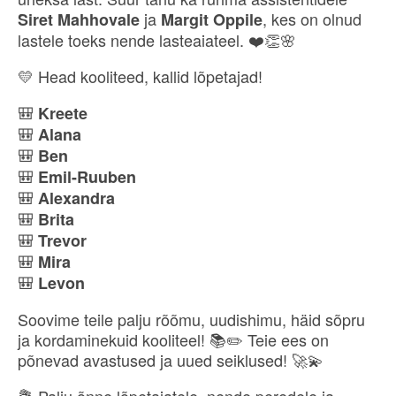
ja
, kes on olnud
Siret Mahhovale
Margit Oppile
lastele toeks nende lasteaiateel. ❤️👏🌸
💛 Head kooliteed, kallid lõpetajad!
🎒
Kreete
🎒
Alana
🎒
Ben
🎒
Emil-Ruuben
🎒
Alexandra
🎒
Brita
🎒
Trevor
🎒
Mira
🎒
Levon
Soovime teile palju rõõmu, uudishimu, häid sõpru
ja kordaminekuid kooliteel! 📚✏️ Teie ees on
põnevad avastused ja uued seiklused! 🚀💫
💐 Palju õnne lõpetajatele, nende peredele ja